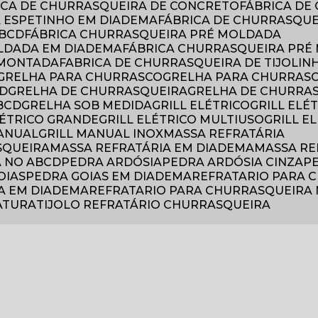
RICA DE CHURRASQUEIRA DE CONCRETO
FÁBRICA D
A ESPETINHO EM DIADEMA
FÁBRICA DE CHURRASQU
ABCD
FÁBRICA CHURRASQUEIRA PRÉ MOLDADA
OLDADA EM DIADEMA
FÁBRICA CHURRASQUEIRA PRÉ
 MONTADA
FABRICA DE CHURRASQUEIRA DE TIJOLIN
GRELHA PARA CHURRASCO
GRELHA PARA CHURRAS
CD
GRELHA DE CHURRASQUEIRA
GRELHA DE CHURRA
BCD
GRELHA SOB MEDIDA
GRILL ELÉTRICO
GRILL EL
ELÉTRICO GRANDE
GRILL ELÉTRICO MULTIUSO
GRILL 
MANUAL
GRILL MANUAL INOX
MASSA REFRATÁRIA
SQUEIRA
MASSA REFRATÁRIA EM DIADEMA
MASSA R
A NO ABCD
PEDRA ARDÓSIA
PEDRA ARDÓSIA CINZA
OIAS
PEDRA GOIAS EM DIADEMA
REFRATARIO PARA
A EM DIADEMA
REFRATARIO PARA CHURRASQUEIRA
RATURA
TIJOLO REFRATÁRIO CHURRASQUEIRA