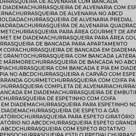
HURRASQUEIRA DE ALVENARIA COM BANCADA
M DIADEMA
CHURRASQUEIRA DE ALVENARIA COM ES
ERNA
CHURRASQUEIRA DE ALVENARIA NO ABCD
 MOLDADA
CHURRASQUEIRA DE ALVENARIA PREDIAL
QUADRADA
CHURRASQUEIRA DE ALVENARIA QUADRA
RMET
CHURRASQUEIRA PARA ÁREA GOURMET DE A
RMET EM DIADEMA
CHURRASQUEIRA PARA ÁREA GO
URRASQUEIRA DE BANCADA PARA APARTAMENTO
 COIFA
CHURRASQUEIRA DE BANCADA EM DIADEM
E GRANITO
CHURRASQUEIRA COM BANCADA LATERA
DE MÁRMORE
CHURRASQUEIRA DE BANCADA NO ABC
PIA
CHURRASQUEIRA COM BANCADA E PIA EM DIAD
PIA NO ABCD
CHURRASQUEIRA A CARVÃO COM ESPE
 VARANDA GOURMET
CHURRASQUEIRA COM COIFA P
CHURRASQUEIRA COMPLETA DE ALVENARIA
CHURRA
 BANCADA EM DIADEMA
CHURRASQUEIRA DE EMBUTI
CHURRASQUEIRA DE ESPETINHO COM COIFA
O EM DIADEMA
CHURRASQUEIRA PARA ESPETINHO N
M DIADEMA
CHURRASQUEIRA DE ESPETO A GÁS
RATÓRIO
CHURRASQUEIRA PARA ESPETO GIRATÓRIO
RATÓRIO NO ABCD
CHURRASQUEIRA ESPETO GRAND
 ABCD
CHURRASQUEIRA COM ESPETO ROTATIVO
SPENSO
CHURRASQUEIRA ESTILO PREDIAL
CHURRAS