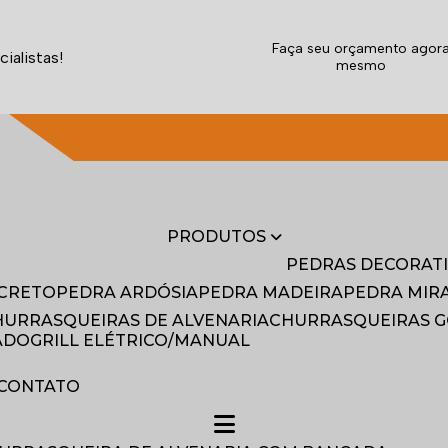
Faça seu orçamento agor
ialistas!
mesmo
(11) 4043-2041
(11) 4043-2041
(11) 9
PRODUTOS
PEDRAS DECORAT
NCRETO
PEDRA ARDÓSIA
PEDRA MADEIRA
PEDRA MI
CHURRASQUEIRAS DE ALVENARIA
CHURRASQUEIRAS 
ADO
GRILL ELÉTRICO/MANUAL
CONTATO