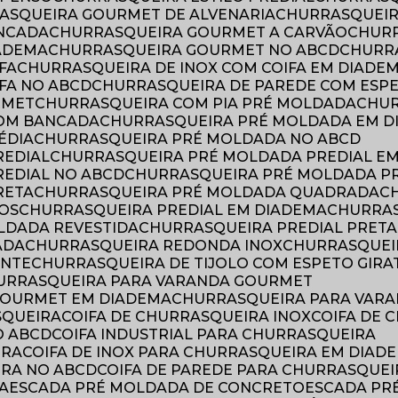
RASQUEIRA GOURMET DE ALVENARIA
CHURRASQUEI
ANCADA
CHURRASQUEIRA GOURMET A CARVÃO
CHUR
ADEMA
CHURRASQUEIRA GOURMET NO ABCD
CHURR
FA
CHURRASQUEIRA DE INOX COM COIFA EM DIADE
IFA NO ABCD
CHURRASQUEIRA DE PAREDE COM ESP
RMET
CHURRASQUEIRA COM PIA PRÉ MOLDADA
CHU
COM BANCADA
CHURRASQUEIRA PRÉ MOLDADA EM 
ÉDIA
CHURRASQUEIRA PRÉ MOLDADA NO ABCD
REDIAL
CHURRASQUEIRA PRÉ MOLDADA PREDIAL E
REDIAL NO ABCD
CHURRASQUEIRA PRÉ MOLDADA P
RETA
CHURRASQUEIRA PRÉ MOLDADA QUADRADA
TOS
CHURRASQUEIRA PREDIAL EM DIADEMA
CHURRA
LDADA REVESTIDA
CHURRASQUEIRA PREDIAL PRETA
ADA
CHURRASQUEIRA REDONDA INOX
CHURRASQUE
ENTE
CHURRASQUEIRA DE TIJOLO COM ESPETO GIRA
HURRASQUEIRA PARA VARANDA GOURMET
GOURMET EM DIADEMA
CHURRASQUEIRA PARA VAR
SQUEIRA
COIFA DE CHURRASQUEIRA INOX
COIFA DE
O ABCD
COIFA INDUSTRIAL PARA CHURRASQUEIRA
IRA
COIFA DE INOX PARA CHURRASQUEIRA EM DIAD
IRA NO ABCD
COIFA DE PAREDE PARA CHURRASQUEI
A
ESCADA PRÉ MOLDADA DE CONCRETO
ESCADA P