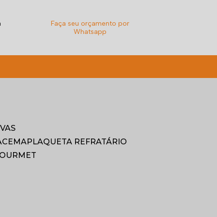
a
Faça seu orçamento por
Whatsapp
9921-6068
diamarpedras@gmail.com
IVAS
RACEMA
PLAQUETA REFRATÁRIO
GOURMET