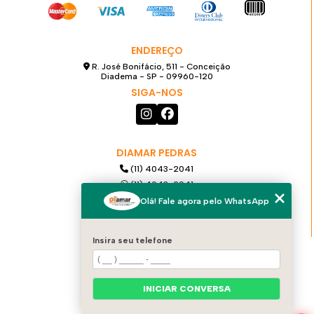
ENDEREÇO
R. José Bonifácio, 511 - Conceição
Diadema - SP - 09960-120
SIGA-NOS
DIAMAR PEDRAS
(11) 4043-2041
(11) 4043-2041
(11) 99921-6068
Olá! Fale agora pelo WhatsApp
diamarpedras@gmail.com
Insira seu telefone
MENU
HOME
QUEM SOMOS
INICIAR CONVERSA
PRODUTOS
SERVIÇOS