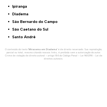
Ipiranga
Diadema
São Bernardo do Campo
São Caetano do Sul
Santo André
O conteúdo do texto "
Miracema em Diadema
" é de direito reservado. Sua reprodução,
parcial ou total, mesmo citando nossos links, é proibida sem a autorização do autor.
Crime de violação de direito autoral – artigo 184 do Código Penal –
Lei 9610/98 - Lei de
direitos autorais
.