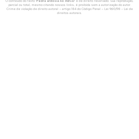
O conteúdo do texto "
Pedra ardósia no ABCD
" é de direito reservado. Sua reprodução,
parcial ou total, mesmo citando nossos links, é proibida sem a autorização do autor.
Crime de violação de direito autoral – artigo 184 do Código Penal –
Lei 9610/98 - Lei de
direitos autorais
.