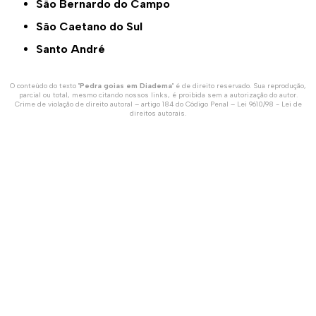
São Bernardo do Campo
São Caetano do Sul
Santo André
O conteúdo do texto "
Pedra goias em Diadema
" é de direito reservado. Sua reprodução,
parcial ou total, mesmo citando nossos links, é proibida sem a autorização do autor.
Crime de violação de direito autoral – artigo 184 do Código Penal –
Lei 9610/98 - Lei de
direitos autorais
.