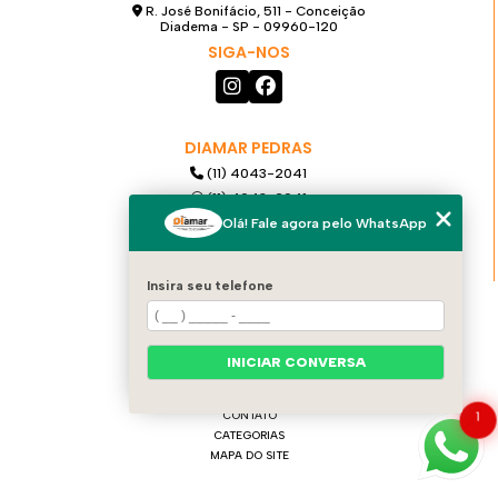
R. José Bonifácio, 511 - Conceição
Diadema - SP - 09960-120
SIGA-NOS
DIAMAR PEDRAS
(11) 4043-2041
(11) 4043-2041
(11) 99921-6068
Olá! Fale agora pelo WhatsApp
diamarpedras@gmail.com
Insira seu telefone
MENU
HOME
QUEM SOMOS
INICIAR CONVERSA
PRODUTOS
SERVIÇOS
1
CONTATO
CATEGORIAS
MAPA DO SITE