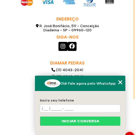
ENDEREÇO
R. José Bonifácio, 511 - Conceição
Diadema - SP - 09960-120
SIGA-NOS
DIAMAR PEDRAS
(11) 4043-2041
(11) 4043-2041
(11) 99921-6068
Olá! Fale agora pelo WhatsApp
diamarpedras@gmail.com
Insira seu telefone
MENU
HOME
QUEM SOMOS
INICIAR CONVERSA
PRODUTOS
SERVIÇOS