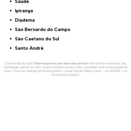
Saúde
Ipiranga
Diadema
São Bernardo do Campo
São Caetano do Sul
Santo André
O conteúdo do texto "
Churrasqueira com bancada lateral
" é de direito reservado. Sua
reprodução, parcial ou total, mesmo citando nossos links, é proibida sem a autorização do
autor. Crime de violação de direito autoral – artigo 184 do Código Penal –
Lei 9610/98 - Lei
de direitos autorais
.