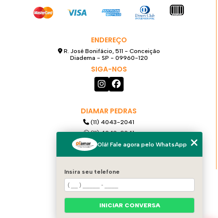
ENDEREÇO
R. José Bonifácio, 511 - Conceição
Diadema - SP - 09960-120
SIGA-NOS
DIAMAR PEDRAS
(11) 4043-2041
(11) 4043-2041
(11) 99921-6068
Olá! Fale agora pelo WhatsApp
diamarpedras@gmail.com
Insira seu telefone
MENU
HOME
QUEM SOMOS
INICIAR CONVERSA
PRODUTOS