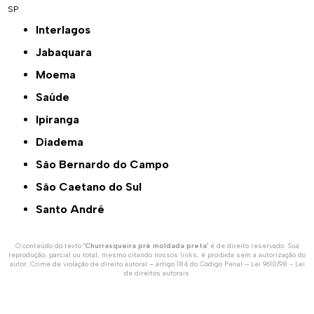
SP
Interlagos
Jabaquara
Moema
Saúde
Ipiranga
Diadema
São Bernardo do Campo
São Caetano do Sul
Santo André
O conteúdo do texto "
Churrasqueira pré moldada preta
" é de direito reservado. Sua
reprodução, parcial ou total, mesmo citando nossos links, é proibida sem a autorização do
autor. Crime de violação de direito autoral – artigo 184 do Código Penal –
Lei 9610/98 - Lei
de direitos autorais
.