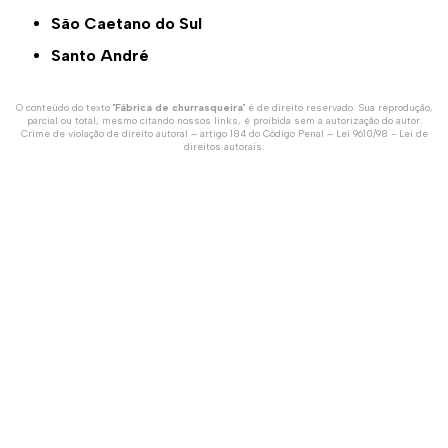
São Caetano do Sul
Santo André
O conteúdo do texto "
Fábrica de churrasqueira
" é de direito reservado. Sua reprodução,
parcial ou total, mesmo citando nossos links, é proibida sem a autorização do autor.
Crime de violação de direito autoral – artigo 184 do Código Penal –
Lei 9610/98 - Lei de
direitos autorais
.