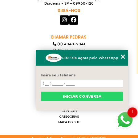
Diadema - SP - 09960-120
SIGA-NOS
DIAMAR PEDRAS
(11) 4043-2041
(11) 4043-2041
(11) 99921-6068
Olá! Fale agora pelo WhatsApp
diamarpedras@gmail.com
Insira seu telefone
MENU
HOME
QUEM SOMOS
INICIAR CONVERSA
PRODUTOS
SERVIÇOS
CONTATO
1
CATEGORIAS
MAPA DO SITE