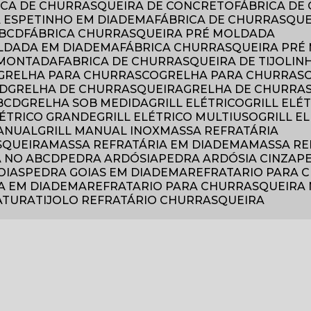
RICA DE CHURRASQUEIRA DE CONCRETO
FÁBRICA D
A ESPETINHO EM DIADEMA
FÁBRICA DE CHURRASQU
ABCD
FÁBRICA CHURRASQUEIRA PRÉ MOLDADA
OLDADA EM DIADEMA
FÁBRICA CHURRASQUEIRA PRÉ
 MONTADA
FABRICA DE CHURRASQUEIRA DE TIJOLIN
GRELHA PARA CHURRASCO
GRELHA PARA CHURRAS
CD
GRELHA DE CHURRASQUEIRA
GRELHA DE CHURRA
BCD
GRELHA SOB MEDIDA
GRILL ELÉTRICO
GRILL EL
ELÉTRICO GRANDE
GRILL ELÉTRICO MULTIUSO
GRILL 
MANUAL
GRILL MANUAL INOX
MASSA REFRATÁRIA
SQUEIRA
MASSA REFRATÁRIA EM DIADEMA
MASSA R
A NO ABCD
PEDRA ARDÓSIA
PEDRA ARDÓSIA CINZA
OIAS
PEDRA GOIAS EM DIADEMA
REFRATARIO PARA
A EM DIADEMA
REFRATARIO PARA CHURRASQUEIRA
RATURA
TIJOLO REFRATÁRIO CHURRASQUEIRA