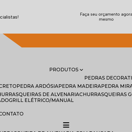
Faça seu orçamento agor
ialistas!
mesmo
(11) 4043-2041
(11) 4043-2041
(11) 9
PRODUTOS
PEDRAS DECORAT
NCRETO
PEDRA ARDÓSIA
PEDRA MADEIRA
PEDRA MI
CHURRASQUEIRAS DE ALVENARIA
CHURRASQUEIRAS 
ADO
GRILL ELÉTRICO/MANUAL
CONTATO