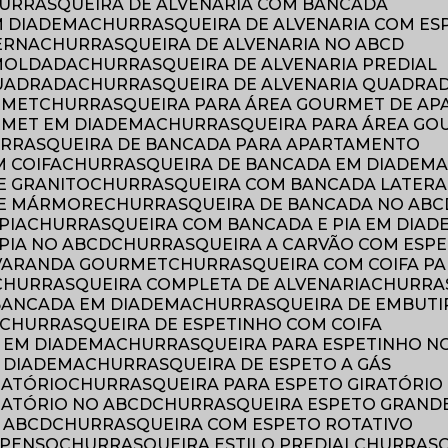
HURRASQUEIRA DE ALVENARIA COM BANCADA
M DIADEMA
CHURRASQUEIRA DE ALVENARIA COM ES
ERNA
CHURRASQUEIRA DE ALVENARIA NO ABCD
 MOLDADA
CHURRASQUEIRA DE ALVENARIA PREDIAL
QUADRADA
CHURRASQUEIRA DE ALVENARIA QUADRA
RMET
CHURRASQUEIRA PARA ÁREA GOURMET DE A
RMET EM DIADEMA
CHURRASQUEIRA PARA ÁREA GO
URRASQUEIRA DE BANCADA PARA APARTAMENTO
 COIFA
CHURRASQUEIRA DE BANCADA EM DIADEM
E GRANITO
CHURRASQUEIRA COM BANCADA LATERA
DE MÁRMORE
CHURRASQUEIRA DE BANCADA NO ABC
PIA
CHURRASQUEIRA COM BANCADA E PIA EM DIAD
PIA NO ABCD
CHURRASQUEIRA A CARVÃO COM ESPE
 VARANDA GOURMET
CHURRASQUEIRA COM COIFA P
CHURRASQUEIRA COMPLETA DE ALVENARIA
CHURRA
 BANCADA EM DIADEMA
CHURRASQUEIRA DE EMBUTI
CHURRASQUEIRA DE ESPETINHO COM COIFA
O EM DIADEMA
CHURRASQUEIRA PARA ESPETINHO N
M DIADEMA
CHURRASQUEIRA DE ESPETO A GÁS
RATÓRIO
CHURRASQUEIRA PARA ESPETO GIRATÓRIO
RATÓRIO NO ABCD
CHURRASQUEIRA ESPETO GRAND
 ABCD
CHURRASQUEIRA COM ESPETO ROTATIVO
SPENSO
CHURRASQUEIRA ESTILO PREDIAL
CHURRAS