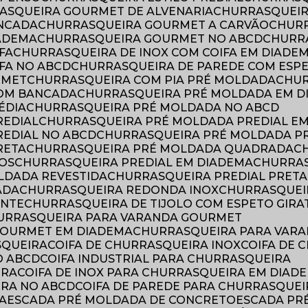
RASQUEIRA GOURMET DE ALVENARIA
CHURRASQUEI
ANCADA
CHURRASQUEIRA GOURMET A CARVÃO
CHUR
ADEMA
CHURRASQUEIRA GOURMET NO ABCD
CHURR
FA
CHURRASQUEIRA DE INOX COM COIFA EM DIADE
IFA NO ABCD
CHURRASQUEIRA DE PAREDE COM ESP
RMET
CHURRASQUEIRA COM PIA PRÉ MOLDADA
CHU
COM BANCADA
CHURRASQUEIRA PRÉ MOLDADA EM 
ÉDIA
CHURRASQUEIRA PRÉ MOLDADA NO ABCD
REDIAL
CHURRASQUEIRA PRÉ MOLDADA PREDIAL E
REDIAL NO ABCD
CHURRASQUEIRA PRÉ MOLDADA P
RETA
CHURRASQUEIRA PRÉ MOLDADA QUADRADA
TOS
CHURRASQUEIRA PREDIAL EM DIADEMA
CHURRA
LDADA REVESTIDA
CHURRASQUEIRA PREDIAL PRETA
ADA
CHURRASQUEIRA REDONDA INOX
CHURRASQUE
ENTE
CHURRASQUEIRA DE TIJOLO COM ESPETO GIRA
HURRASQUEIRA PARA VARANDA GOURMET
GOURMET EM DIADEMA
CHURRASQUEIRA PARA VAR
SQUEIRA
COIFA DE CHURRASQUEIRA INOX
COIFA DE
O ABCD
COIFA INDUSTRIAL PARA CHURRASQUEIRA
IRA
COIFA DE INOX PARA CHURRASQUEIRA EM DIAD
IRA NO ABCD
COIFA DE PAREDE PARA CHURRASQUEI
A
ESCADA PRÉ MOLDADA DE CONCRETO
ESCADA P