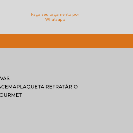
a
Faça seu orçamento por
Whatsapp
9921-6068
diamarpedras@gmail.com
IVAS
RACEMA
PLAQUETA REFRATÁRIO
GOURMET