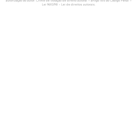
autorização do autor. Crime de violação de direito autoral – artigo 184 do Código Penal –
Lei 9610/98 - Lei de direitos autorais
.