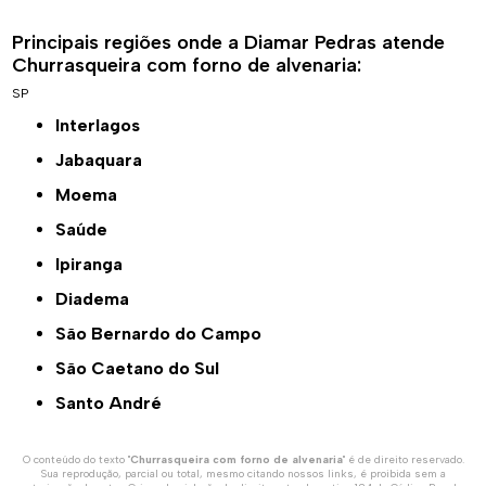
Principais regiões onde a Diamar Pedras atende
Churrasqueira com forno de alvenaria:
SP
Interlagos
Jabaquara
Moema
Saúde
Ipiranga
Diadema
São Bernardo do Campo
São Caetano do Sul
Santo André
O conteúdo do texto "
Churrasqueira com forno de alvenaria
" é de direito reservado.
Sua reprodução, parcial ou total, mesmo citando nossos links, é proibida sem a