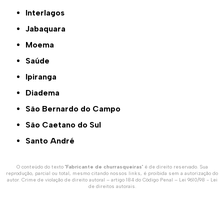
Interlagos
Jabaquara
Moema
Saúde
Ipiranga
Diadema
São Bernardo do Campo
São Caetano do Sul
Santo André
O conteúdo do texto "
Fabricante de churrasqueiras
" é de direito reservado. Sua
reprodução, parcial ou total, mesmo citando nossos links, é proibida sem a autorização do
autor. Crime de violação de direito autoral – artigo 184 do Código Penal –
Lei 9610/98 - Lei
de direitos autorais
.