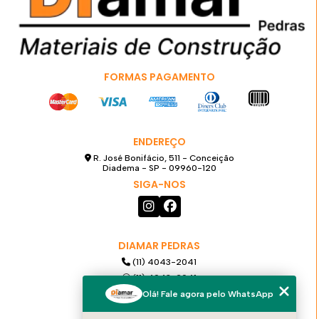
FORMAS PAGAMENTO
ENDEREÇO
R. José Bonifácio, 511 - Conceição
Diadema - SP - 09960-120
SIGA-NOS
DIAMAR PEDRAS
(11) 4043-2041
(11) 4043-2041
(11) 99921-6068
Olá! Fale agora pelo WhatsApp
diamarpedras@gmail.com