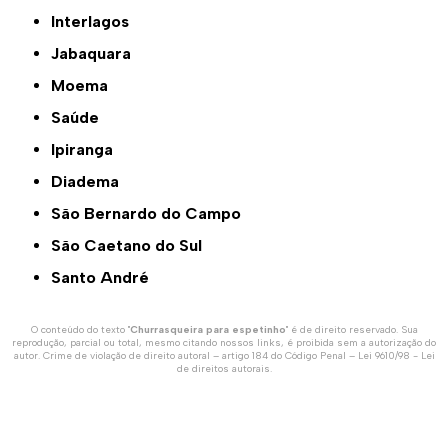
Interlagos
Jabaquara
Moema
Saúde
Ipiranga
Diadema
São Bernardo do Campo
São Caetano do Sul
Santo André
O conteúdo do texto "
Churrasqueira para espetinho
" é de direito reservado. Sua
reprodução, parcial ou total, mesmo citando nossos links, é proibida sem a autorização do
autor. Crime de violação de direito autoral – artigo 184 do Código Penal –
Lei 9610/98 - Lei
de direitos autorais
.