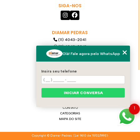
SIGA-NOS
DIAMAR PEDRAS
(11) 4043-2041
(11) 4043-2041
(11) 99921-6068
Olá! Fale agora pelo WhatsApp
diamarpedras@gmail.com
Insira seu telefone
MENU
HOME
QUEM SOMOS
INICIAR CONVERSA
PRODUTOS
SERVIÇOS
CONTATO
1
CATEGORIAS
MAPA DO SITE
Copyright © Diamar Pedras. (Lei 9610 de 19/02/1998)